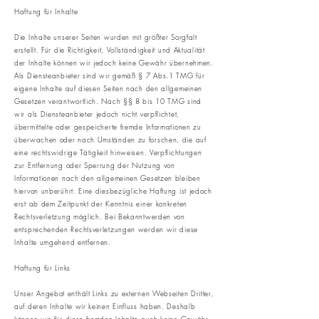
Haftung für Inhalte
Die Inhalte unserer Seiten wurden mit größter Sorgfalt
erstellt. Für die Richtigkeit, Vollständigkeit und Aktualität
der Inhalte können wir jedoch keine Gewähr übernehmen.
Als Diensteanbieter sind wir gemäß § 7 Abs.1 TMG für
eigene Inhalte auf diesen Seiten nach den allgemeinen
Gesetzen verantwortlich. Nach §§ 8 bis 10 TMG sind
wir als Diensteanbieter jedoch nicht verpflichtet,
übermittelte oder gespeicherte fremde Informationen zu
überwachen oder nach Umständen zu forschen, die auf
eine rechtswidrige Tätigkeit hinweisen. Verpflichtungen
zur Entfernung oder Sperrung der Nutzung von
Informationen nach den allgemeinen Gesetzen bleiben
hiervon unberührt. Eine diesbezügliche Haftung ist jedoch
erst ab dem Zeitpunkt der Kenntnis einer konkreten
Rechtsverletzung möglich. Bei Bekanntwerden von
entsprechenden Rechtsverletzungen werden wir diese
Inhalte umgehend entfernen.
Haftung für Links
Unser Angebot enthält Links zu externen Webseiten Dritter,
auf deren Inhalte wir keinen Einfluss haben. Deshalb