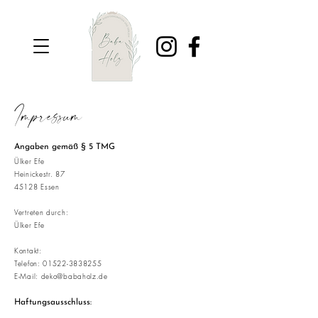
Impressum
Angaben gemäß § 5 TMG
Ülker Efe
Heinickestr. 87
45128 Essen
Vertreten durch:
Ülker Efe
Kontakt:
Telefon: 01522-3838255
E-Mail:
deko@babaholz.de
Haftungsausschluss: