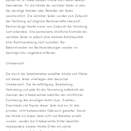
können wir für diese fremden Inhalte auch keine Gewähr
übernehmen. Für die Inhalte der verlinkten Seiten ist stets
der jeweilige Anbieter oder Betreiber der Seiten
verantwortlich. Die verlinkten Seiten wurden zum Zeitpunkt
der Verlinkung auf mögliche Rechtsverstöße überprüft.
Rechtswidrige Inhalte waren zum Zeitpunkt der Verlinkung
nicht erkennbar. Eine permanente inhaltliche Kontrolle der
verlinkten Seiten ist jedoch ohne konkrete Anhaltspunkte
einer Rechtsverletzung nicht zumutbar. Bei
Bekanntwerden von Rechtsverletzungen werden wir
derartige Links umgehend entfernen.
Urheberrecht
Die durch die Seitenbetreiber erstellten Inhalte und Werke
auf diesen Seiten unterliegen dem deutschen
Urheberrecht. Die Vervielfältigung, Bearbeitung,
Verbreitung und jede Art der Verwertung außerhalb der
Grenzen des Urheberrechtes bedürfen der schriftlichen
Zustimmung des jeweiligen Autors bzw. Erstellers.
Downloads und Kopien dieser Seite sind nur für den
privaten, nicht kommerziellen Gebrauch gestattet. Soweit
die Inhalte auf dieser Seite nicht vom Betreiber erstellt
wurden, werden die Urheberrechte Dritter beachtet.
Insbesondere werden Inhalte Dritter als solche